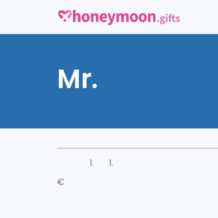
Mr.
€